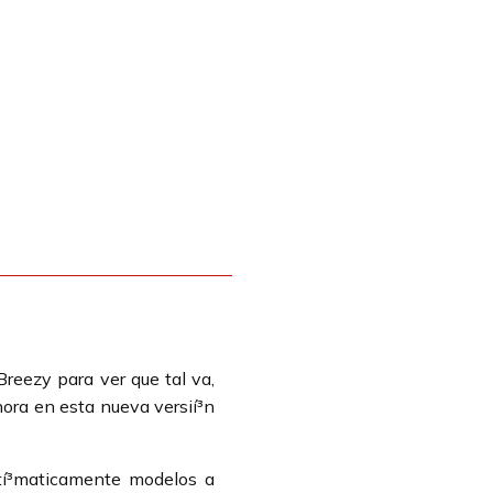
reezy para ver que tal va,
hora en esta nueva versií³n
tí³maticamente modelos a