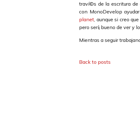
traví©s de la escritura de
con MonoDevelop ayudarí­a
planet
, aunque si creo que
pero serí¡ bueno de ver y lo
Mientras a seguir trabajand
Back to posts