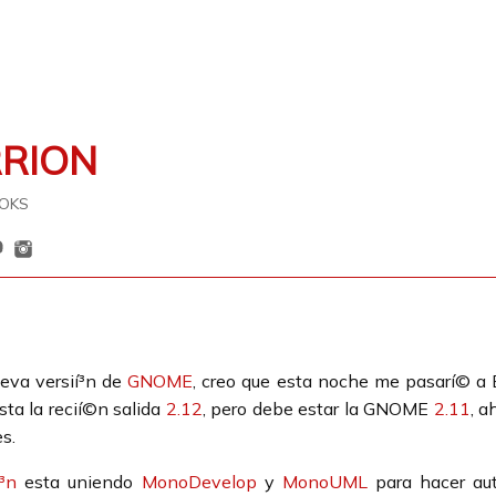
RRION
OKS
ueva versií³n de
GNOME
, creo que esta noche me pasarí© a B
ta la recií©n salida
2.12
, pero debe estar la GNOME
2.11
, a
s.
³n
esta uniendo
MonoDevelop
y
MonoUML
para hacer au