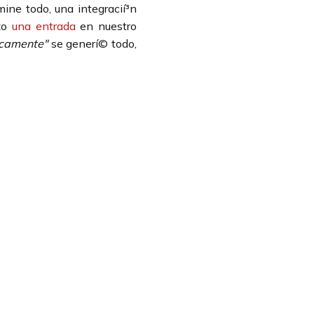
mine todo, una integracií³n
izo
una entrada
en nuestro
icamente"
se generí© todo,