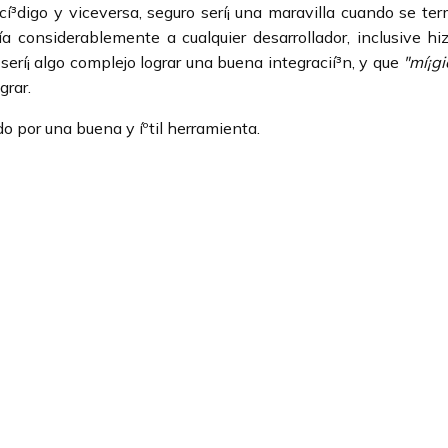
 cí³digo y viceversa, seguro serí¡ una maravilla cuando se ter
 considerablemente a cualquier desarrollador, inclusive h
 serí¡ algo complejo lograr una buena integracií³n, y que
"mí¡g
grar.
o por una buena y íºtil herramienta.